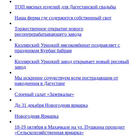
ТОП мясных изделий для Дагестанской свадьбы
Наша ферма где содержится собственный скот
Торжественное открытие нового
рисоперерабатывающего завода
Кизлярский Урицкий мясокомбинат поздравляет с
праздником Курбан байрам
Кизлярский Урицкий завод открывает новый рисовый
завод
Мы искренне сочувствуем всем пострадавшим от
наводнения в Дагестане
Слоеный салат «Зазеркалье»
До 31 декабря Новогодняя ярмарка
Новогодняя Ярмарка
18-19 октября в Махачкале на ул. Пушкина проходит
«Сельскохозяйственная ярмарка»