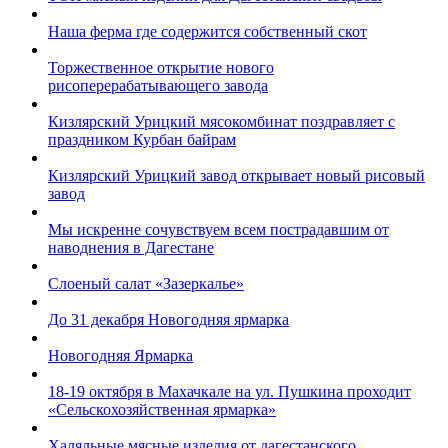
Наша ферма где содержится собственный скот
Торжественное открытие нового
рисоперерабатывающего завода
Кизлярский Урицкий мясокомбинат поздравляет с
праздником Курбан байрам
Кизлярский Урицкий завод открывает новый рисовый
завод
Мы искренне сочувствуем всем пострадавшим от
наводнения в Дагестане
Слоеный салат «Зазеркалье»
До 31 декабря Новогодняя ярмарка
Новогодняя Ярмарка
18-19 октября в Махачкале на ул. Пушкина проходит
«Сельскохозяйственная ярмарка»
Халяльные мясные изделия от дагестанского