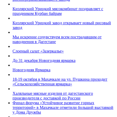
Кизлярский Урицкий мясокомбинат поздравляет с
праздником Курбан байрам
Кизлярский Урицкий завод открывает новый рисовый
завод
Мы искренне сочувствуем всем пострадавшим от
наводнения в Дагестане
Слоеный салат «Зазеркалье»
До 31 декабря Новогодняя ярмарка
Новогодняя Ярмарка
18-19 октября в Махачкале на ул. Пушкина проходит
«Сельскохозяйственная ярмарка»
Халяльные мясные изделия от дагестанского
производителя с доставкой по России
Финал форума «Устойчивое развитие горных
территорий» в Махачкале отметили большой выставкой
у Дома Дружбы