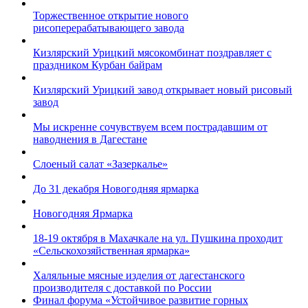
Торжественное открытие нового
рисоперерабатывающего завода
Кизлярский Урицкий мясокомбинат поздравляет с
праздником Курбан байрам
Кизлярский Урицкий завод открывает новый рисовый
завод
Мы искренне сочувствуем всем пострадавшим от
наводнения в Дагестане
Слоеный салат «Зазеркалье»
До 31 декабря Новогодняя ярмарка
Новогодняя Ярмарка
18-19 октября в Махачкале на ул. Пушкина проходит
«Сельскохозяйственная ярмарка»
Халяльные мясные изделия от дагестанского
производителя с доставкой по России
Финал форума «Устойчивое развитие горных