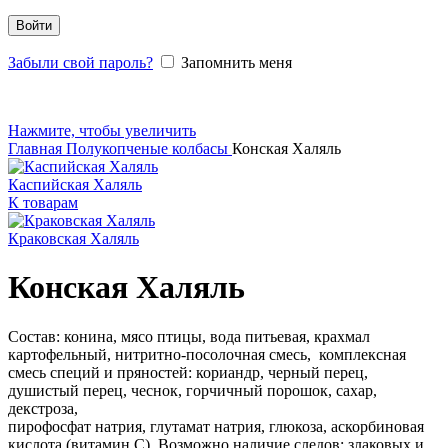
Войти
Забыли свой пароль?
Запомнить меня
Нажмите, чтобы увеличить
Главная
Полукопченые колбасы
Конская Халяль
Каспийская Халяль
К товарам
Краковская Халяль
Конская Халяль
Состав: конина, мясо птицы, вода питьевая, крахмал
картофельный, нитритно-посолочная смесь, комплексная
смесь специй и пряностей: кориандр, черный перец,
душистый перец, чеснок, горчичный порошок, сахар,
декстроза,
пирофосфат натрия, глутамат натрия, глюкоза, аскорбиновая
кислота (витамин С). Возможно наличие следов: злаковых и