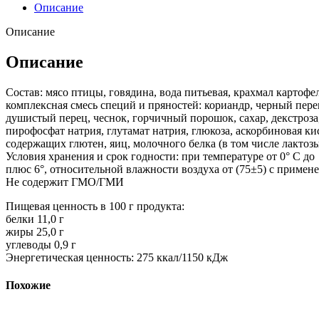
Описание
Описание
Описание
Состав: мясо птицы, говядина, вода питьевая, крахмал картоф
комплексная смесь специй и пряностей: кориандр, черный пере
душистый перец, чеснок, горчичный порошок, сахар, декстроза
пирофосфат натрия, глутамат натрия, глюкоза, аскорбиновая к
содержащих глютен, яиц, молочного белка (в том числе лактозы
Условия хранения и срок годности: при температуре от 0° С до
плюс 6°, относительной влажности воздуха от (75±5) с примен
Не содержит ГМО/ГМИ
Пищевая ценность в 100 г продукта:
белки 11,0 г
жиры 25,0 г
углеводы 0,9 г
Энергетическая ценность: 275 ккал/1150 кДж
Похожие