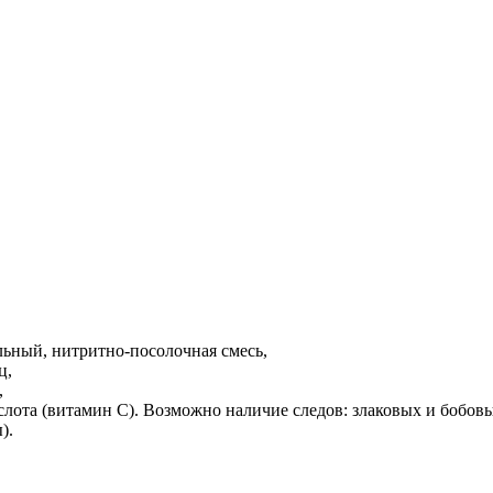
ельный, нитритно-посолочная смесь,
ц,
,
ислота (витамин С). Возможно наличие следов: злаковых и бобов
).