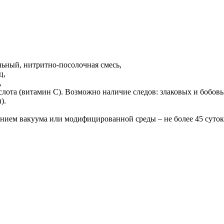
ельный, нитритно-посолочная смесь,
ц,
,
ислота (витамин С). Возможно наличие следов: злаковых и бобов
).
ением вакуума или модифицированной среды – не более 45 суток