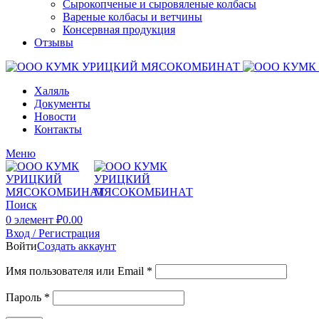
Сырокопченые и сыровяленые колбасы
Вареные колбасы и ветчины
Консервная продукция
Отзывы
Халяль
Документы
Новости
Контакты
Меню
Поиск
0
элемент
₽
0.00
Вход / Регистрация
Войти
Создать аккаунт
Имя пользователя или Email
*
Пароль
*