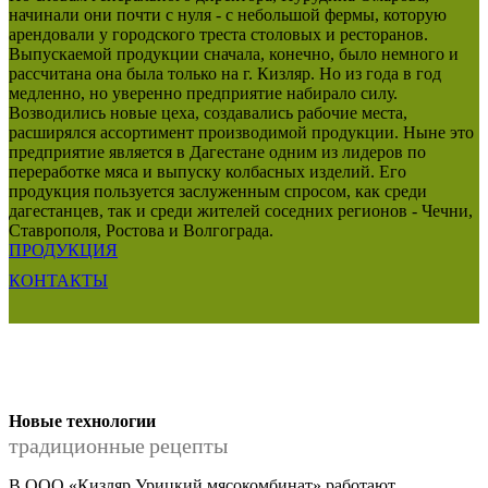
начинали они почти с нуля - с небольшой фермы, которую
арендовали у городского треста столовых и ресторанов.
Выпускаемой продукции сначала, конечно, было немного и
рассчитана она была только на г. Кизляр. Но из года в год
медленно, но уверенно предприятие набирало силу.
Возводились новые цеха, создавались рабочие места,
расширялся ассортимент производимой продукции. Ныне это
предприятие является в Дагестане одним из лидеров по
переработке мяса и выпуску колбасных изделий. Его
продукция пользуется заслуженным спросом, как среди
дагестанцев, так и среди жителей соседних регионов - Чечни,
Ставрополя, Ростова и Волгограда.
ПРОДУКЦИЯ
КОНТАКТЫ
Новые технологии
традиционные рецепты
В ООО «Кизляр Урицкий мясокомбинат» работают