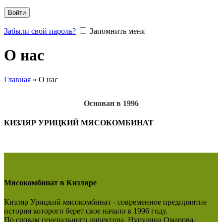
Войти
Забыли свой пароль?
Запомнить меня
О нас
Главная
»
О нас
Основан в 1996
КИЗЛЯР УРИЦКИЙ МЯСОКОМБИНАТ
Мясокомбинат в Кизляре
Кизляр Урицкий мясокомбинат - современное предприятие
история которого берет свое начало в 1996 году.
По словам генерального директора, Нурудина Омарова,