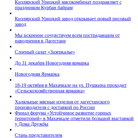
Кизлярский Урицкий мясокомбинат поздравляет с
праздником Курбан байрам
Кизлярский Урицкий завод открывает новый рисовый
завод
Мы искренне сочувствуем всем пострадавшим от
наводнения в Дагестане
Слоеный салат «Зазеркалье»
До 31 декабря Новогодняя ярмарка
Новогодняя Ярмарка
18-19 октября в Махачкале на ул. Пушкина проходит
«Сельскохозяйственная ярмарка»
Халяльные мясные изделия от дагестанского
производителя с доставкой по России
Финал форума «Устойчивое развитие горных
территорий» в Махачкале отметили большой выставкой
у Дома Дружбы
Стань представителем