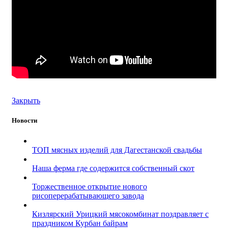
Закрыть
Новости
ТОП мясных изделий для Дагестанской свадьбы
Наша ферма где содержится собственный скот
Торжественное открытие нового
рисоперерабатывающего завода
Кизлярский Урицкий мясокомбинат поздравляет с
праздником Курбан байрам