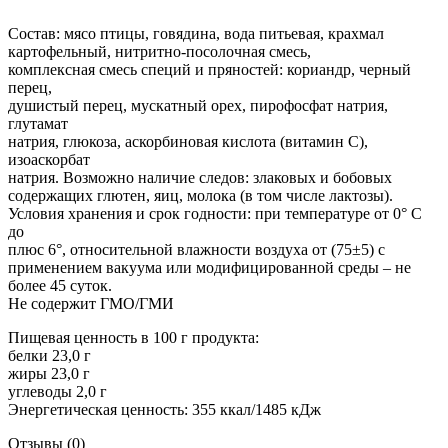
Состав: мясо птицы, говядина, вода питьевая, крахмал
картофельный, нитритно-посолочная смесь,
комплексная смесь специй и пряностей: кориандр, черный
перец,
душистый перец, мускатный орех, пирофосфат натрия,
глутамат
натрия, глюкоза, аскорбиновая кислота (витамин С),
изоаскорбат
натрия. Возможно наличие следов: злаковых и бобовых
содержащих глютен, яиц, молока (в том числе лактозы).
Условия хранения и срок годности: при температуре от 0° С
до
плюс 6°, относительной влажности воздуха от (75±5) с
применением вакуума или модифицированной среды – не
более 45 суток.
Не содержит ГМО/ГМИ
Пищевая ценность в 100 г продукта:
белки 23,0 г
жиры 23,0 г
углеводы 2,0 г
Энергетическая ценность: 355 ккал/1485 кДж
Отзывы (0)