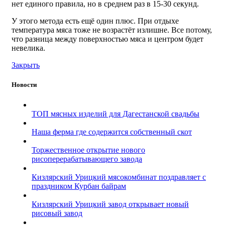
нет единого правила, но в среднем раз в 15-30 секунд.
У этого метода есть ещё один плюс. При отдыхе
температура мяса тоже не возрастёт излишне. Все потому,
что разница между поверхностью мяса и центром будет
невелика.
Закрыть
Новости
ТОП мясных изделий для Дагестанской свадьбы
Наша ферма где содержится собственный скот
Торжественное открытие нового
рисоперерабатывающего завода
Кизлярский Урицкий мясокомбинат поздравляет с
праздником Курбан байрам
Кизлярский Урицкий завод открывает новый
рисовый завод