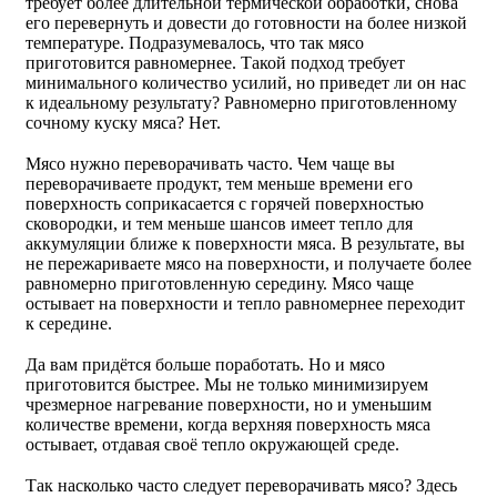
требует более длительной термической обработки, снова
его перевернуть и довести до готовности на более низкой
температуре. Подразумевалось, что так мясо
приготовится равномернее. Такой подход требует
минимального количество усилий, но приведет ли он нас
к идеальному результату? Равномерно приготовленному
сочному куску мяса? Нет.
⠀⠀⠀⠀⠀⠀⠀⠀⠀⠀⠀⠀⠀⠀⠀⠀⠀⠀⠀⠀⠀⠀⠀⠀⠀⠀⠀⠀⠀⠀⠀⠀⠀⠀⠀
Мясо нужно переворачивать часто. Чем чаще вы
переворачиваете продукт, тем меньше времени его
поверхность соприкасается с горячей поверхностью
сковородки, и тем меньше шансов имеет тепло для
аккумуляции ближе к поверхности мяса. В результате, вы
не пережариваете мясо на поверхности, и получаете более
равномерно приготовленную середину. Мясо чаще
остывает на поверхности и тепло равномернее переходит
к середине.
⠀⠀⠀⠀⠀⠀⠀⠀⠀⠀⠀⠀⠀⠀⠀⠀⠀⠀⠀⠀⠀⠀⠀⠀⠀⠀⠀⠀⠀⠀⠀⠀⠀⠀⠀
Да вам придётся больше поработать. Но и мясо
приготовится быстрее. Мы не только минимизируем
чрезмерное нагревание поверхности, но и уменьшим
количестве времени, когда верхняя поверхность мяса
остывает, отдавая своё тепло окружающей среде.
⠀⠀⠀⠀⠀⠀⠀⠀⠀⠀⠀⠀⠀⠀⠀⠀⠀⠀⠀⠀⠀⠀⠀⠀⠀⠀⠀⠀⠀⠀⠀⠀⠀⠀⠀
Так насколько часто следует переворачивать мясо? Здесь