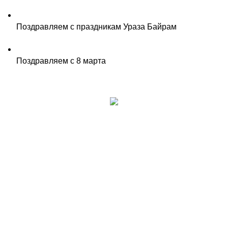
Поздравляем с праздникам Ураза Байрам
Поздравляем с 8 марта
г . Кизляр, ул. Морская д. 71
Тел.:
8-963-428-36-77
Тел.:
8-800-777-24-05
Отдел продаж
8-988-654-00-41
Email:
sppkurickiy@list.ru
График работы: Пн-Пт 08:00-17:00
Обеденное время: с 12:00 до 13:00