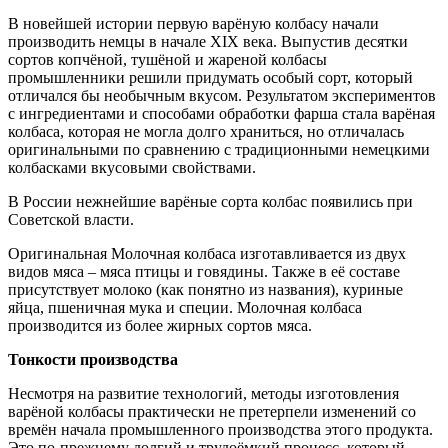
В новейшей истории первую варёную колбасу начали
производить немцы в начале XIX века. Выпустив десятки
сортов копчёной, тушёной и жареной колбасы
промышленники решили придумать особый сорт, который
отличался бы необычным вкусом. Результатом экспериментов
с ингредиентами и способами обработки фарша стала варёная
колбаса, которая не могла долго храниться, но отличалась
оригинальными по сравнению с традиционными немецкими
колбасками вкусовыми свойствами.
В России нежнейшие варёные сорта колбас появились при
Советской власти.
Оригинальная Молочная колбаса изготавливается из двух
видов мяса – мяса птицы и говядины. Также в её составе
присутствует молоко (как понятно из названия), куриные
яйца, пшеничная мука и специи. Молочная колбаса
производится из более жирных сортов мяса.
Тонкости производства
Несмотря на развитие технологий, методы изготовления
варёной колбасы практически не претерпели изменений со
времён начала промышленного производства этого продукта.
Это по-прежнему долгий и трудоёмкий процесс, который