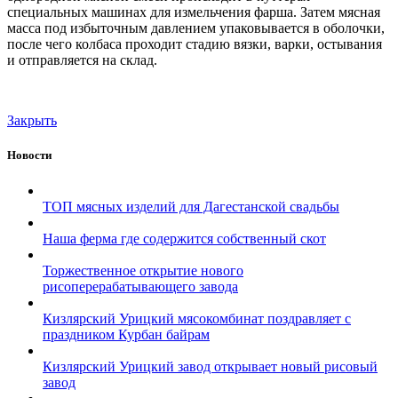
специальных машинах для измельчения фарша. Затем мясная
масса под избыточным давлением упаковывается в оболочки,
после чего колбаса проходит стадию вязки, варки, остывания
и отправляется на склад.
Закрыть
Новости
ТОП мясных изделий для Дагестанской свадьбы
Наша ферма где содержится собственный скот
Торжественное открытие нового
рисоперерабатывающего завода
Кизлярский Урицкий мясокомбинат поздравляет с
праздником Курбан байрам
Кизлярский Урицкий завод открывает новый рисовый
завод