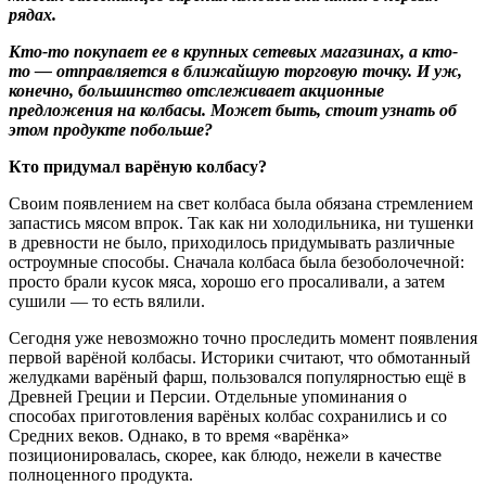
рядах.
Кто-то покупает ее в крупных сетевых магазинах, а кто-
то — отправляется в ближайшую торговую точку. И уж,
конечно, большинство отслеживает акционные
предложения на колбасы. Может быть, стоит узнать об
этом продукте побольше?
Кто придумал варёную колбасу?
Своим появлением на свет колбаса была обязана стремлением
запастись мясом впрок. Так как ни холодильника, ни тушенки
в древности не было, приходилось придумывать различные
остроумные способы. Сначала колбаса была безоболочечной:
просто брали кусок мяса, хорошо его просаливали, а затем
сушили — то есть вялили.
Сегодня уже невозможно точно проследить момент появления
первой варёной колбасы. Историки считают, что обмотанный
желудками варёный фарш, пользовался популярностью ещё в
Древней Греции и Персии. Отдельные упоминания о
способах приготовления варёных колбас сохранились и со
Средних веков. Однако, в то время «варёнка»
позиционировалась, скорее, как блюдо, нежели в качестве
полноценного продукта.