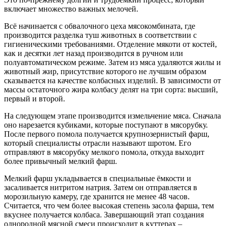
включает множество важных мелочей.
Всё начинается с обвалочного цеха мясокомбината, где
производится разделка туш животных в соответствии с
гигиеническими требованиями. Отделение мякоти от костей,
как и десятки лет назад производится в ручном или
полуавтоматическом режиме. Затем из мяса удаляются жилы и
животный жир, присутствие которого не лучшим образом
сказывается на качестве колбасных изделий. В зависимости от
массы остаточного жира колбасу делят на три сорта: высший,
первый и второй.
На следующем этапе производится измельчение мяса. Сначала
оно нарезается кубиками, которые поступают в мясорубку.
После первого помола получается крупнозернистый фарш,
который специалисты отрасли называют шротом. Его
отправляют в мясорубку мелкого помола, откуда выходит
более привычный мелкий фарш.
Мелкий фарш укладывается в специальные ёмкости и
засаливается нитритом натрия. Затем он отправляется в
морозильную камеру, где хранится не менее 48 часов.
Считается, что чем более высокая степень засола фарша, тем
вкуснее получается колбаса. Завершающий этап создания
однородной мясной смеси происходит в куттерах –