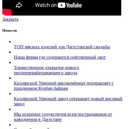
Закрыть
Новости
ТОП мясных изделий для Дагестанской свадьбы
Наша ферма где содержится собственный скот
Торжественное открытие нового
рисоперерабатывающего завода
Кизлярский Урицкий мясокомбинат поздравляет с
праздником Курбан байрам
Кизлярский Урицкий завод открывает новый рисовый
завод
Мы искренне сочувствуем всем пострадавшим от
наводнения в Дагестане